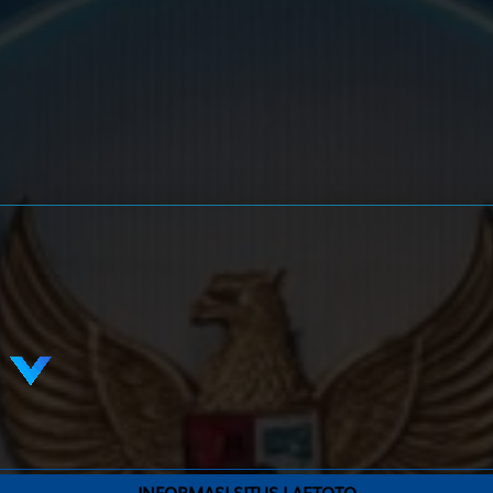
Kekasih - Kalajengking - Balap Kuda - Topi - Bemo - Narasuma
Pahlawan - Kepiting - Lompat Kuda - Lilin - Sabuk - Warsaya
Jejaka Tua - Buaya - Gerak Jalan - Catur - Dokter - Lesmana Wid
Janda Muda - Ikan Suro - Anggar - Mawar - Grendel - Sumbadra
Berandal - Badak - Ski Air - Seruling - Sisir - Citraksa
Pengembara - Banteng - Terbang Layang - Kendi - Tas - Rama
Nenek Moyang - Orang Utan - Terjun Bebas - Sikat - Toko - Hy
Putri Raja - Cendrawasih - Balap Sepeda Motor - Engsel - Drum - 
INFORMASI SITUS LAETOTO