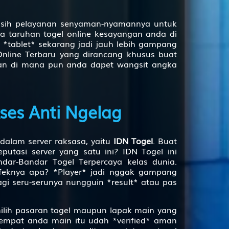
2D
97 (00-42-11-
ngasih pelayanan senyaman-nyamannya untuk
92)
a taruhan togel online kesayangan anda di
u *tablet* sekarang jadi jauh lebih gampang
2D
99 (91-30-60-
 Online Terbaru yang dirancang khusus buat
80)
dan di mana pun anda dapet wangsit angka
3D
000
3D
001
ses Anti Ngelag
3D
002
3D
004
dalam server raksasa, yaitu
IDN Togel
. Buat
3D
005
utasi server yang satu ini? IDN Togel ini
ar-Bandar Togel Terpercaya kelas dunia.
3D
490
Efeknya apa? *Player* jadi nggak gampang
gi seru-serunya nungguin *result* atau pas
3D
099
3D
412
ilih pasaran togel maupun lapak main yang
tempat anda main itu udah *verified* aman
3D
508