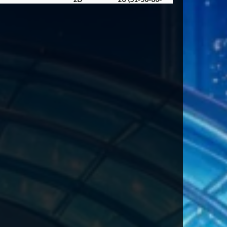
40)
Dewi Supraba
2D
27 (19-61-06-
11)
2D
32 (03-60-18-
10)
2D
34 (36-73-89-
23)
bat - Sayempraba
2D
36 (34-83-87-
33)
- Truk - Gareng
2D
37 (38-59-83-
09)
2D
40 (43-76-78-
26)
Untari
2D
38 (37-67-84-
17)