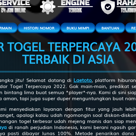
Budha - Kalkun - Salto - Mulut - Kacang Tanah - Bagaspati
Wanita Sihir - Jangkrik - Latihan Hansip - Teratai - Pintu - Sarp
ERMAIN
HISTORI NOMOR
BUKU MIMPI
BANTUAN
RE
R TOGEL TERPERCAYA 20
Dewa Maut - Ikan Sampan - Gerak Badan - Salak - Rokok - Yama
TERBAIK DI ASIA
Orang Gila - Betet - Kerja Bakti - Botol - Toilet - Buriswara
Siluman Air - Serigala - Ambulans - Bambu - Toples - Witaksini
angka jitu! Selamat datang di
Laetoto
, platform hibura
r Togel Terpercaya 2022. Gak main-main, predikat seba
 bintang lima buat semua *player*-nya. Kami di sini sia
Putri Kipas Besi - Ikan Tenggiri - Garis Finish - Apokat,Alpukat - S
a aman, tapi juga super duper menguntungkan buat namb
mi menyediakan layanan dengan fitur yang jauh lebih
Petani - Perkutut - Jalan Raya - Kunci - Pisau Cukur - Irawan
anget, apalagi kalau udah ngomongin soal diskon-diskon
menangan togel terbesar udah mejeng manis dan siap men
aya
di ranah perjudian Indonesia, kami berani ngasih g
Prajurit - Ikan Nus - Laut - Mangga - Minyak Angin - Citrayuda
 pasti dibayar lunas 100%. Metode penarikan dana al