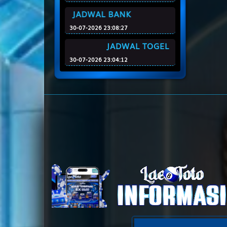
19
JADWAL BANK
30-07-2026 23:08:27
20
JADWAL TOGEL
30-07-2026 23:04:12
21
22
23
24
25
26