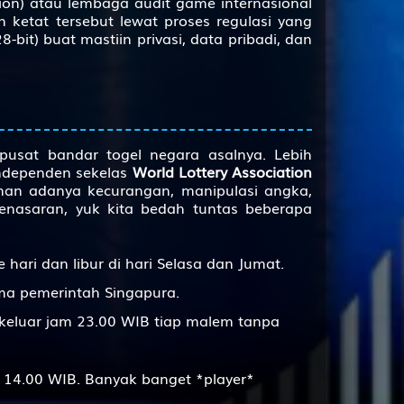
on) atau lembaga audit game internasional
ketat tersebut lewat proses regulasi yang
3D
290
8-bit) buat mastiin privasi, data pribadi, dan
3D
303
3D
926
3D
652
pusat bandar togel negara asalnya. Lebih
3D
145
independen sekelas
World Lottery Association
inan adanya kecurangan, manipulasi angka,
3D
217
enasaran, yuk kita bedah tuntas beberapa
3D
842
3D
138
e hari dan libur di hari Selasa dan Jumat.
ma pemerintah Singapura.
3D
209
 keluar jam 23.00 WIB tiap malem tanpa
3D
368
3D
794
m 14.00 WIB. Banyak banget *player*
3D
639