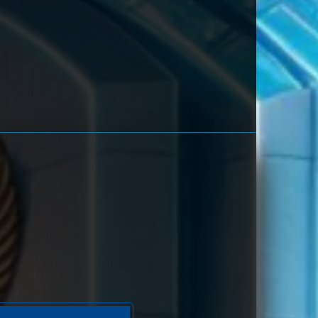
2D
39 (44-55-77-
05)
2D
41 (49-56-76-
06)
akta
2D
42 (45-97-72-
47)
2D
43 (40-71-41-
21)
2D
44 (39-81-86-
31)
2D
45 (42-51-75-
01)
ang Wenang
2D
46 (48-64-73-
14)
Untari
2D
38 (37-67-84-
17)