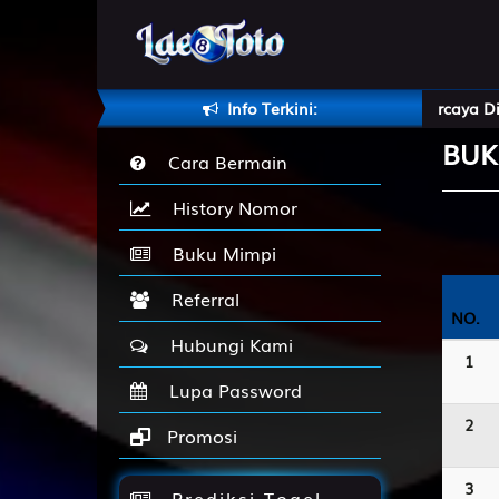
 Togel Online Terbaik Dan terpercaya Di Indonesia Laetoto, Ra
Info Terkini:
BUK
Cara Bermain
History Nomor
Buku Mimpi
Referral
NO.
NO.
Hubungi Kami
1
Lupa Password
2
Promosi
3
Prediksi Togel