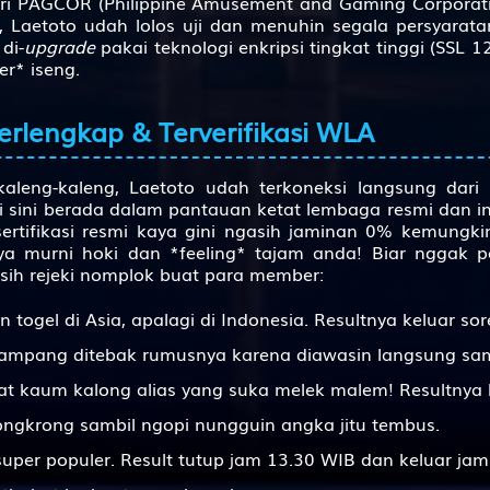
dari PAGCOR (Philippine Amusement and Gaming Corporati
Laetoto udah lolos uji dan menuhin segala persyaratan 
Ambil Air
di-
upgrade
pakai teknologi enkripsi tingkat tinggi (SSL 12
er* iseng.
Ambil Daun
Anak Kambing Menyusu
erlengkap & Terverifikasi WLA
Anak Kunci
aleng-kaleng, Laetoto udah terkoneksi langsung dari 
Anak Naik Sepeda
i sini berada dalam pantauan ketat lembaga resmi dan 
ertifikasi resmi kaya gini ngasih jaminan 0% kemungk
Angkat Barang
a murni hoki dan *feeling* tajam anda! Biar nggak p
asih rejeki nomplok buat para member:
Weker
Wat Siam
 togel di Asia, apalagi di Indonesia. Resultnya keluar sor
 gampang ditebak rumusnya karena diawasin langsung sa
Wanita Pulang
at kaum kalong alias yang suka melek malem! Resultnya
Ubi
ongkrong sambil ngopi nungguin angka jitu tembus.
Tusuk Gigi
uper populer. Result tutup jam 13.30 WIB dan keluar ja
Tupai