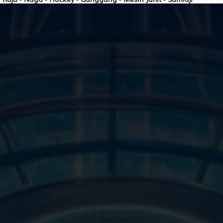
Wanita Cantik - Kura-Kura - Bola Sodok - Sabun Bubuk - Otak - 
Ahli Nujum - Ular - Yudo - Kamar Mandi - Tali - Abiyasa
Orang Buta - Rusa - Silat - Jamu - Paru-Paru - Destarata
Pendeta Wanita - Musang - Balap Sepeda - Manggis - Rumah O
Orang Bongkok - Ikan Gabus - Balap Mobil - Anggur - B.H,BH,Bra 
Penolong - Gelatik - Golf - Tang - Peci - Widura
Putri Raja - Cendrawasih - Balap Sepeda Motor - Engsel - Drum - 