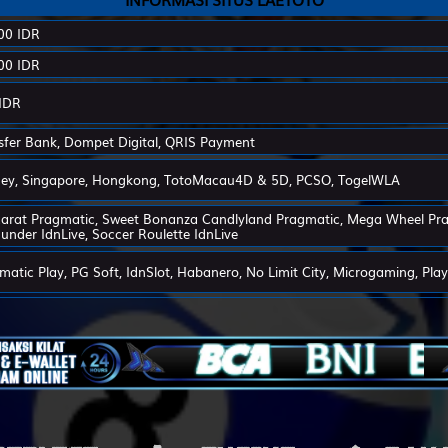
Si Ceroboh - Landak - Main Catur - Garuk - Gedung Bioskop - D
00 IDR
00 IDR
Anak Sakti - Ulat Sutera - Layang-Layang - Sepatu - Ranjang - G
IDR
Penari - Cumi-Cumi - Main Kelereng - Rumah - Sekolahan - Selir
sfer Bank, Dompet Digital, QRIS Payment
ey, Singapore, Hongkong, TotoMacau4D & 5D, PCSO, TogelWLA
Penjual Daging - Burung Onta - Engrang,Egrang - Sendok - Korek
arat Pragmatic, Sweet Bonanza Candlyland Pragmatic, Mega Wheel Prag
under IdnLive, Soccer Roulette IdnLive
Pemburu - Macan Tutul - Lempar Karet - Sumur - Baju - Pandu
matic Play, PG Soft, IdnSlot, Habanero, No Limit City, Microgaming, Play
Kepala Desa - Bajing - Apollo,Apolo - Potlot - Ceret - Semar
Penipu - Kancil - Damdaman - Hidung - Cangkir - Aswatama
Ibu Suri - Ikan Layur - Dadu - Kumis - Pipa - Dewi Kunti