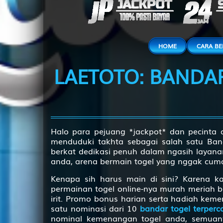
35
36
HOME
CARA B
LAETOTO
: BANDA
37
38
39
Halo para pejuang *jackpot* dan pecinta 
menduduki takhta sebagai salah satu Banda
berkat dedikasi penuh dalam ngasih layanan
40
anda, arena bermain togel yang nggak cum
Kenapa sih harus main di sini? Karena ka
41
permainan togel online-nya murah meriah b
irit. Promo bonus harian serta hadiah ke
satu nominasi dari 10
bandar togel terperc
42
nominal kemenangan togel anda, semuanya