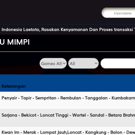
sakan Kenyamanan Dan Proses transaksi Tercepat saat anda berg
U
MIMPI
Keterangan
Keterangan
Penyair - Tapir - Sempritan - Rembulan - Tanggalan - Kumbakar
Sarjana - Bekicot - Loncat Tinggi - Wortel - Sandal - Betara Brah
Kwan Im - Merak - Lompat Jauh,Loncat - Kangkung - Balon - Dew