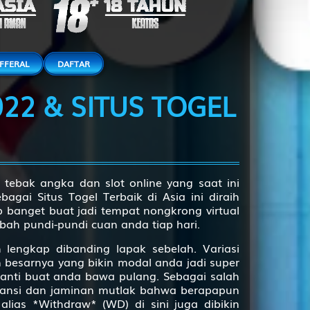
2D
84 (86-23-39-
73)
akenaka
2D
85 (75-25-42-
FFERAL
DAFTAR
52)
22 & SITUS TOGEL
dipati
2D
86 (84-33-37-
83)
2D
87 (88-09-33-
59)
2D
91 (99-06-66-
n tebak angka dan slot online yang saat ini
56)
gai Situs Togel Terbaik di Asia ini diraih
p banget buat jadi tempat nongkrong virtual
arung - Siti Sundari
2D
92 (95-47-62-
ah pundi-pundi cuan anda tiap hari.
97)
 lengkap dibanding lapak sebelah. Variasi
2D
95 (92-01-65-
 besarnya yang bikin modal anda jadi super
51)
anti buat anda bawa pulang. Sebagai salah
aransi dan jaminan mutlak bahwa berapapun
2D
96 (98-14-63-
ias *Withdraw* (WD) di sini juga dibikin
64)