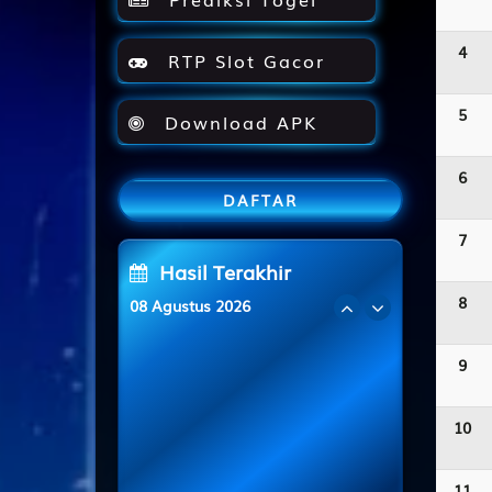
4
RTP Slot Gacor
5
Download APK
6
DAFTAR
7
Hasil Terakhir
8
08 Agustus 2026
OREGON12
1
2
3
3
9
GENOA
4
6
8
6
SYDNEY
3
7
1
2
10
CALIFORNIA
1
4
1
7
11