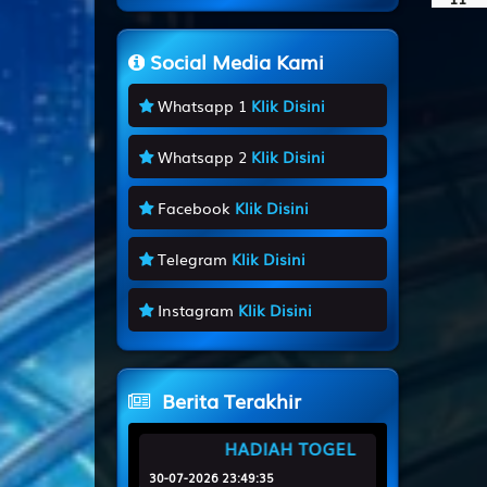
Social Media Kami
12
Whatsapp 1
Klik Disini
13
Whatsapp 2
Klik Disini
14
Facebook
Klik Disini
15
Telegram
Klik Disini
16
Instagram
Klik Disini
17
Berita Terakhir
18
HADIAH TOGEL
30-07-2026 23:49:35