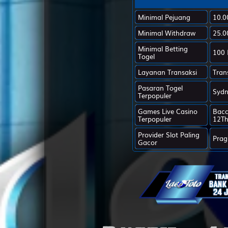
27
Minimal Pejuang
10.0
Minimal Withdraw
25.0
28
Minimal Betting
100 
Togel
29
Layanan Transaksi
Tran
Pasaran Togel
Sydn
30
Terpopuler
Games Live Casino
Bacc
Terpopuler
12Th
31
Provider Slot Paling
Prag
Gacor
32
33
34