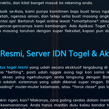
aktis, dan kilat banget masuk ke rekening anda.
Raksasa - Tokek - Kali Brantas - Sirsak - Lemari Es - Prahasta
Terbaik se-Asia, kami punya komitmen baja buat terus 
tah, ngerasa aman, dan tetep setia buat masang angk
santai aja! Bertaruh togel online lewat *smartphone* ata
Hidung Belang - Burung Jalak - Bayi - Kodak - Meja - Arjuna
agi gencar-gencarnya kami kembangin. Ada Aplikasi Togel
sa masang taruhan dengan super fleksibel, kapan pun 
Udang ketam
Langit
Resmi, Server IDN Togel & Ak
Tanah
Gula
itus togel resmi
yang udah secara eksklusif tergabung di 
Obat
 *betting*, pasti udah nggak asing lagi kan sama rep
i akses yang ngehubungin anda langsung dengan Band
Ahli Nujum
ni adalah sistemnya yang udah dikenal super ringan. 
oading* muter-muter kelamaan, atau *force close* pas la
Air Gripe
Air Panas
kin ngeri, kan? Makanya, cara paling cerdas dalam mem
 keamanannya. Anda harus mastiin dulu kalau bandar 
Alat Tulis Cina