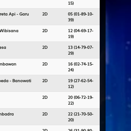
15)
eta Api - Garu
2D
05 (01-89-10-
39)
 Wibisana
2D
12 (04-69-17-
19)
kesa
2D
13 (14-79-07-
29)
Jembawan
2D
16 (02-74-15-
24)
epeda - Banowati
2D
19 (27-62-54-
12)
2D
20 (06-72-19-
22)
embadra
2D
22 (21-70-50-
20)
2D
26 (31-90-80-