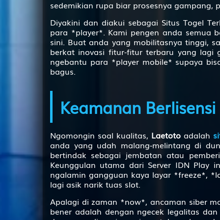
sedemikian rupa biar prosesnya gampang, pr
43
Diyakini dan diakui sebagai Situs Togel 
para *player*. Kami pengen anda semua be
sini. Buat anda yang mobilitasnya tinggi, 
44
berkat inovasi fitur-fitur terbaru yang l
ngebantu para *player mobile* supaya bi
bagus.
45
46
Keamanan Berlisensi 
47
48
Ngomongin soal kualitas,
Laetoto
adalah
s
49
anda yang udah malang-melintang di dunia
bertindak sebagai jembatan atau pember
50
Keunggulan utama dari Server IDN Play i
ngalamin gangguan kaya layar *freeze*, *l
51
lagi asik narik tuas slot.
52
Apalagi di zaman *now*, ancaman siber ma
bener adalah dengan ngecek legalitas dan
53