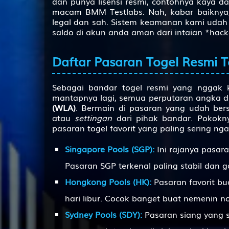
dan punya lisensi resmi, contohnya kaya 
macam BMM Testlabs. Nah, kabar baiknya, 
54
legal dan sah. Sistem keamanan kami udah 
saldo di akun anda aman dari intaian *hack
55
56
Daftar Pasaran Togel Resmi T
57
Sebagai bandar togel resmi yang nggak k
58
mantapnya lagi, semua perputaran angka d
(WLA)
. Bermain di pasaran yang udah bers
59
atau
settingan
dari pihak bandar. Pokokny
pasaran togel favorit yang paling sering ng
60
61
Singapore Pools (SGP):
Ini rajanya pasaran
Pasaran SGP terkenal paling stabil dan
62
Hongkong Pools (HK):
Pasaran favorit bu
63
hari libur. Cocok banget buat nemenin n
64
Sydney Pools (SDY):
Pasaran siang yang s
65