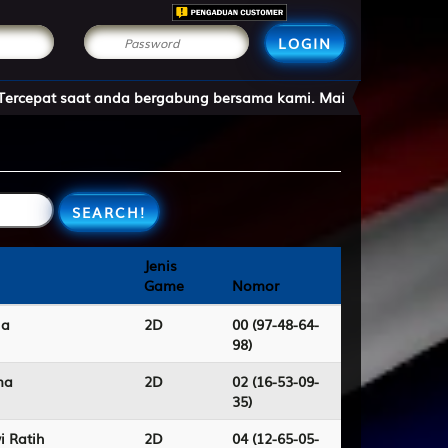
LOGIN
abung bersama kami. Mainkan Togel Online Hanya Dengan Modal R
Jenis
Jenis
Game
Game
Nomor
Nomor
na
2D
00 (97-48-64-
98)
ma
2D
02 (16-53-09-
35)
i Ratih
2D
04 (12-65-05-