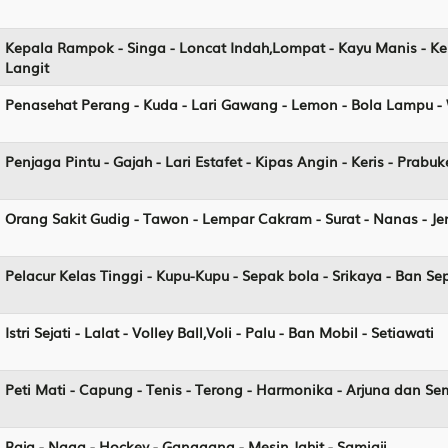
Kepala Rampok - Singa - Loncat Indah,Lompat - Kayu Manis - Ker
Langit
Penasehat Perang - Kuda - Lari Gawang - Lemon - Bola Lampu -
Penjaga Pintu - Gajah - Lari Estafet - Kipas Angin - Keris - Prabu
Orang Sakit Gudig - Tawon - Lempar Cakram - Surat - Nanas - 
Pelacur Kelas Tinggi - Kupu-Kupu - Sepak bola - Srikaya - Ban S
Istri Sejati - Lalat - Volley Ball,Voli - Palu - Ban Mobil - Setiawati
Peti Mati - Capung - Tenis - Terong - Harmonika - Arjuna dan S
Raja - Naga - Hockey - Ganggang - Mesin Jahit - Samiaji